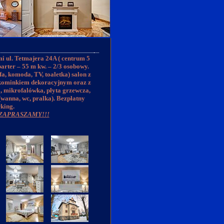
 ul. Tetmajera 24A ( centrum 5
arter – 55 m kw. – 2/3 osobowy.
fa, komoda, TV, toaletka) salon z
 kominkiem dekoracyjnym oraz z
 mikrofalówka, płyta grzewcza,
 (wanna, wc, pralka). Bezpłatny
king.
ZAPRASZAMY!!!