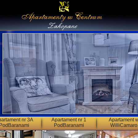
artament nr 3A
Apartament nr 1
Apartament 
PodBaranami
PodBaranami
WilliCamaro