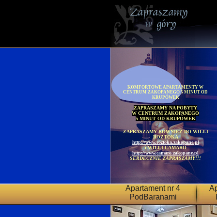
KOMFORTOWE APARTAMENTY W
CENTRUM ZAKOPANEGO 5 MINUT OD
KRUPÓWEK
ZAPRASZAMY NA POBYTY
W CENTRUM ZAKOPANEGO
5 MINUT OD KRUPÓWEK
ZAPRASZAMY RÓWNIEŻ DO WILLI
ROZTOKA
http://www.roztoka.zakopane.pl
i WILLI CAMARO
http://www.camaro.zakopane.pl
SERDECZNIE ZAPRASZAMY!!!
Apartament nr 4
Ap
PodBaranami